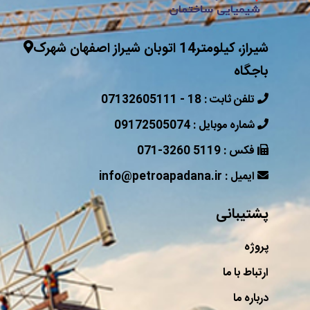
شیراز، کیلومتر14 اتوبان شیراز اصفهان شهرک
باجگاه
07132605111 - 18 : تلفن ثابت
09172505074 : شماره موبایل
071-3260 5119 : فکس
info@petroapadana.ir : ایمیل
پشتیبانی
پروژه
ارتباط با ما
درباره ما