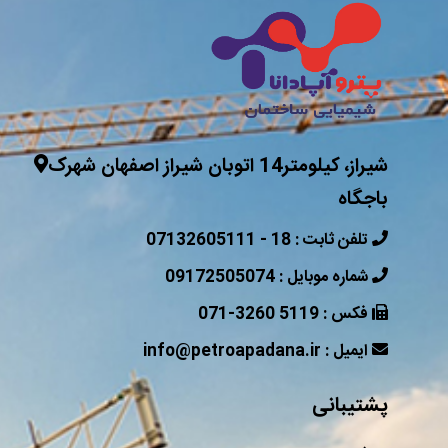
شیراز، کیلومتر14 اتوبان شیراز اصفهان شهرک
باجگاه
07132605111 - 18 : تلفن ثابت
09172505074 : شماره موبایل
071-3260 5119 : فکس
info@petroapadana.ir : ایمیل
پشتیبانی