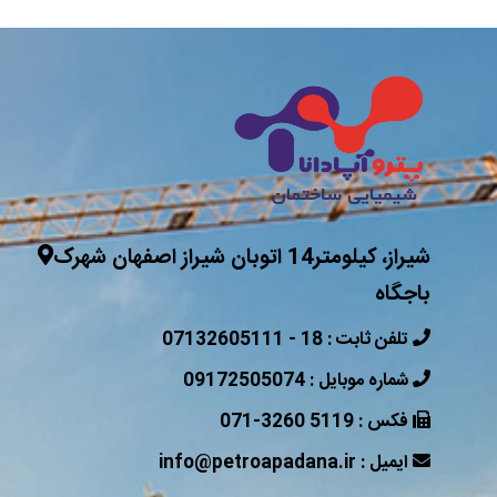
شیراز، کیلومتر14 اتوبان شیراز اصفهان شهرک
باجگاه
07132605111 - 18 : تلفن ثابت
09172505074 : شماره موبایل
071-3260 5119 : فکس
info@petroapadana.ir : ایمیل