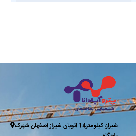
شیراز، کیلومتر14 اتوبان شیراز اصفهان شهرک