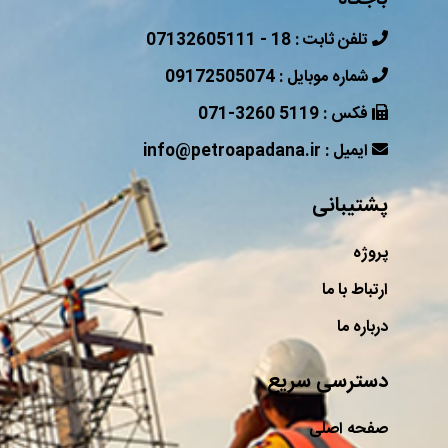
باجگاه
07132605111 - 18 : تلفن ثابت
09172505074 : شماره موبایل
071-3260 5119 : فکس
info@petroapadana.ir : ایمیل
پشتیبانی
پروژه
ارتباط با ما
درباره ما
دسترسی سریع
صفحه اصلی