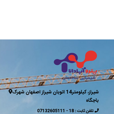
شیراز، کیلومتر14 اتوبان شیراز اصفهان شهرک
باجگاه
07132605111 - 18 : تلفن ثابت