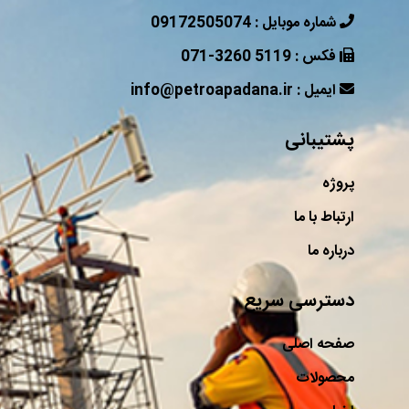
09172505074 : شماره موبایل
071-3260 5119 : فکس
info@petroapadana.ir : ایمیل
پشتیبانی
پروژه
ارتباط با ما
درباره ما
دسترسی سریع
صفحه اصلی
محصولات