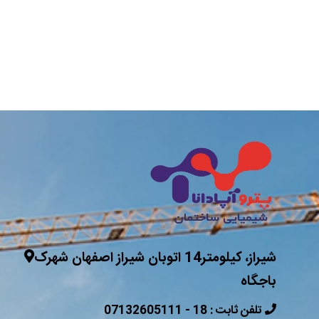
شیراز، کیلومتر14 اتوبان شیراز اصفهان شهرک
باجگاه
07132605111 - 18 : تلفن ثابت