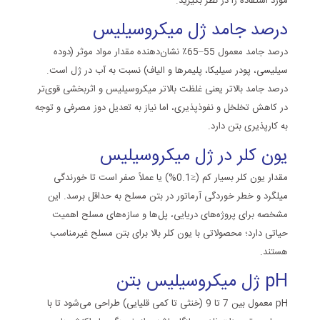
مورد استفاده را در نظر بگیرید.
درصد جامد ژل میکروسیلیس
درصد جامد معمول 55–65٪ نشان‌دهنده مقدار مواد موثر (دوده
سیلیسی، پودر سیلیکا، پلیمرها و الیاف) نسبت به آب در ژل است.
درصد جامد بالاتر یعنی غلظت بالاتر میکروسیلیس و اثربخشی قوی‌تر
در کاهش تخلخل و نفوذپذیری، اما نیاز به تعدیل دوز مصرفی و توجه
به کارپذیری بتن دارد.
یون کلر در ژل میکروسیلیس
مقدار یون کلر بسیار کم (≤0.1%) یا عملاً صفر است تا خورندگی
میلگرد و خطر خوردگی آرماتور در بتن مسلح به حداقل برسد. این
مشخصه برای پروژه‌های دریایی، پل‌ها و سازه‌های مسلح اهمیت
حیاتی دارد؛ محصولاتی با یون کلر بالا برای بتن مسلح غیرمناسب
هستند.
pH
ژل میکروسیلیس بتن
pH
معمول بین 7 تا 9 (خنثی تا کمی قلیایی) طراحی می‌شود تا با