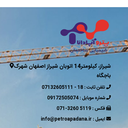
شیراز، کیلومتر14 اتوبان شیراز اصفهان شهرک
باجگاه
07132605111 - 18 : تلفن ثابت
09172505074 : شماره موبایل
071-3260 5119 : فکس
info@petroapadana.ir : ایمیل