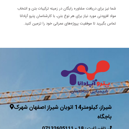
شما نیز برای دریافت مشاوره رایگان در زمینه ترکیبات بتن و انتخاب
مواد افزودنی مورد نیاز برای هر نوع بتن، با کارشناسان پترو آپادانا
تماس بگیرید تا موفقیت پروژه‌های عمرانی خود را تزمین کنید.
شیراز، کیلومتر14 اتوبان شیراز اصفهان شهرک
باجگاه
07132605111 - 18 : تلفن ثابت