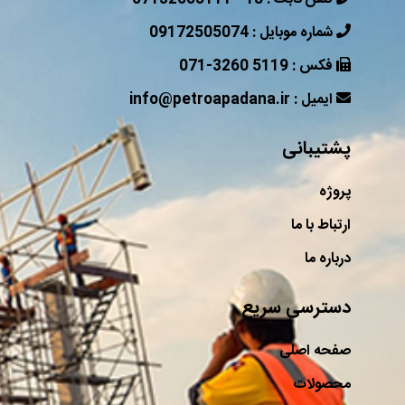
09172505074 : شماره موبایل
071-3260 5119 : فکس
info@petroapadana.ir : ایمیل
پشتیبانی
پروژه
ارتباط با ما
درباره ما
دسترسی سریع
صفحه اصلی
محصولات